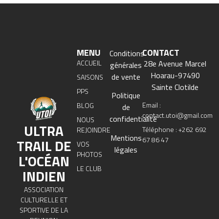
MENU
CONTACT
Conditions
ACCUEIL
28e Avenue Marcel
générales
Hoarau-97490
de vente
SAISONS
Sainte Clotilde
PPS
Politique
Email :
BLOG
de
contact.utoi@gmail.com
confidentialité
NOUS
ULTRA
Téléphone : +262 692
REJOINDRE
Mentions
67 86 47
TRAIL DE
VOS
légales
PHOTOS
L'OCÉAN
LE CLUB
INDIEN
ASSOCIATION
CULTURELLE ET
SPORTIVE DE LA