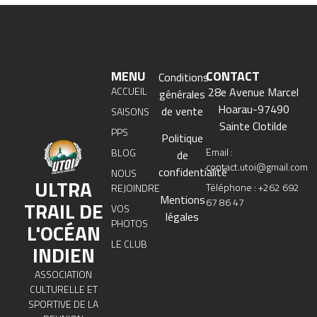
MENU
CONTACT
Conditions
ACCUEIL
28e Avenue Marcel
générales
Hoarau-97490
de vente
SAISONS
Sainte Clotilde
PPS
Politique
Email :
BLOG
de
contact.utoi@gmail.com
confidentialité
NOUS
ULTRA
Téléphone : +262 692
REJOINDRE
Mentions
67 86 47
TRAIL DE
VOS
légales
PHOTOS
L'OCÉAN
LE CLUB
INDIEN
ASSOCIATION
CULTURELLE ET
SPORTIVE DE LA