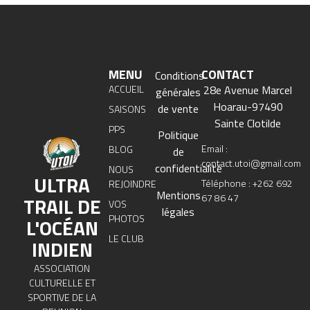
MENU
CONTACT
Conditions
ACCUEIL
28e Avenue Marcel
générales
Hoarau-97490
de vente
SAISONS
Sainte Clotilde
PPS
Politique
Email :
BLOG
de
contact.utoi@gmail.com
confidentialité
NOUS
ULTRA
Téléphone : +262 692
REJOINDRE
Mentions
67 86 47
TRAIL DE
VOS
légales
PHOTOS
L'OCÉAN
LE CLUB
INDIEN
ASSOCIATION
CULTURELLE ET
SPORTIVE DE LA