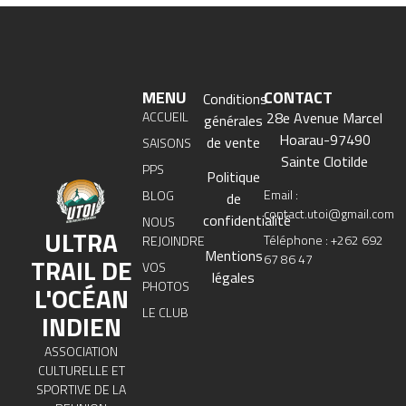
MENU
CONTACT
Conditions
ACCUEIL
28e Avenue Marcel
générales
Hoarau-97490
de vente
SAISONS
Sainte Clotilde
PPS
Politique
Email :
BLOG
de
contact.utoi@gmail.com
confidentialité
NOUS
ULTRA
Téléphone : +262 692
REJOINDRE
Mentions
67 86 47
TRAIL DE
VOS
légales
PHOTOS
L'OCÉAN
LE CLUB
INDIEN
ASSOCIATION
CULTURELLE ET
SPORTIVE DE LA