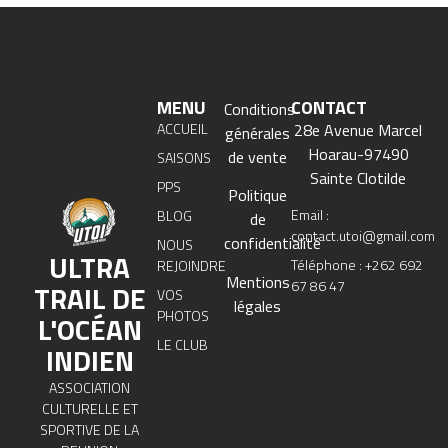
MENU
CONTACT
Conditions
ACCUEIL
28e Avenue Marcel
générales
Hoarau-97490
de vente
SAISONS
Sainte Clotilde
PPS
Politique
Email :
BLOG
de
contact.utoi@gmail.com
confidentialité
NOUS
ULTRA
Téléphone : +262 692
REJOINDRE
Mentions
67 86 47
TRAIL DE
VOS
légales
PHOTOS
L'OCÉAN
LE CLUB
INDIEN
ASSOCIATION
CULTURELLE ET
SPORTIVE DE LA