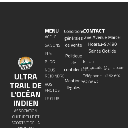
MENU
CONTACT
Conditions
ACCUEIL
28e Avenue Marcel
générales
Hoarau-97490
de vente
SAISONS
Sainte Clotilde
PPS
Politique
Email :
BLOG
de
contact.utoi@gmail.com
confidentialité
NOUS
ULTRA
Téléphone : +262 692
REJOINDRE
Mentions
67 86 47
TRAIL DE
VOS
légales
PHOTOS
L'OCÉAN
LE CLUB
INDIEN
ASSOCIATION
CULTURELLE ET
SPORTIVE DE LA