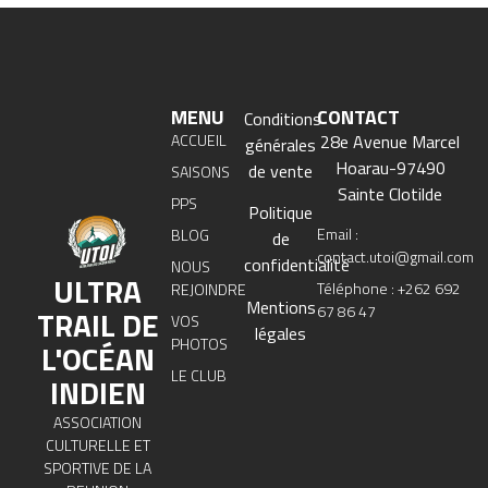
MENU
CONTACT
Conditions
ACCUEIL
28e Avenue Marcel
générales
Hoarau-97490
de vente
SAISONS
Sainte Clotilde
PPS
Politique
Email :
BLOG
de
contact.utoi@gmail.com
confidentialité
NOUS
ULTRA
Téléphone : +262 692
REJOINDRE
Mentions
67 86 47
TRAIL DE
VOS
légales
PHOTOS
L'OCÉAN
LE CLUB
INDIEN
ASSOCIATION
CULTURELLE ET
SPORTIVE DE LA